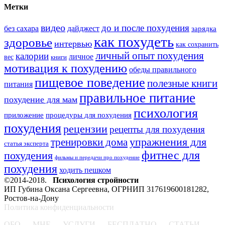
Метки
видео
до и после похудения
без сахара
дайджест
зарядка
как похудеть
здоровье
интервью
как сохранить
личный опыт похудения
калории
личное
вес
книги
мотивация к похудению
обеды правильного
пищевое поведение
полезные книги
питания
правильное питание
похудение для мам
психология
приложение
процедуры для похудения
похудения
рецензии
рецепты для похудения
тренировки дома
упражнения для
статья эксперта
фитнес для
похудения
фильмы и передачи про похудение
похудения
ходить пешком
©2014-2018.
Психология стройности
ИП Губина Оксана Сергеевна, ОГРНИП 317619600181282,
Ростов-на-Дону
Политика конфиденциальности
ОБО МНЕ
УСЛУГИ
БЕСПЛАТНО
СТАТЬИ