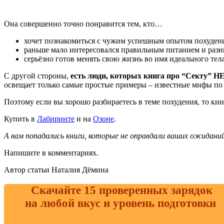
Она совершенно точно понравится тем, кто…
хочет познакомиться с чужим успешным опытом похуден
раньше мало интересовался правильным питанием и раз
серьёзно готов менять свою жизнь во имя идеального тела
С другой стороны,
есть люди, которых книга про “Секту” НЕ
освещает только самые простые примеры – известные мифы по 
Поэтому если вы хорошо разбираетесь в теме похудения, то кни
Купить в
Лабиринте
и на
Озоне
.
А вам попадались книги, которые не оправдали ваших ожиданий
Напишите в комментариях.
Автор статьи Наталия Дёмина
Скачайте 15 проверенных зарядок
на любой вкус и уровень подготовки