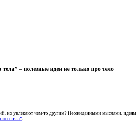
полезные идеи не только про тело
ела” – полезные идеи не только про тело
ий, но увлекают чем-то другим? Неожиданными мыслями, идеями
ного тела”
.