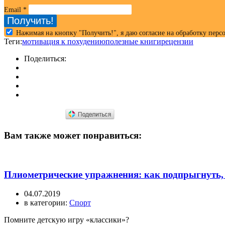
Email
*
Нажимая на кнопку "Получить!", я даю согласие на обработку пер
Теги:
мотивация к похудению
полезные книги
рецензии
Поделиться:
Вам также может понравиться:
Плиометрические упражнения: как подпрыгнуть,
04.07.2019
в категории:
Спорт
Помните детскую игру «классики»?