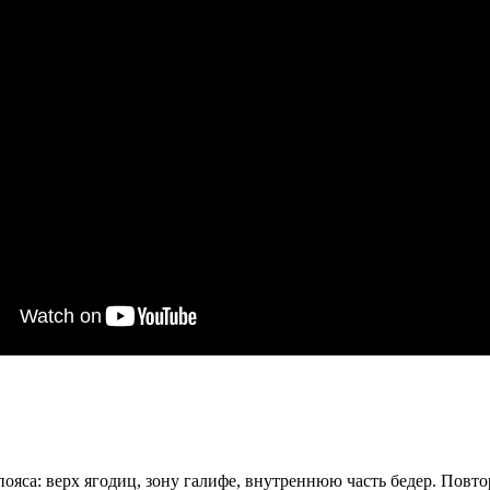
ояса: верх ягодиц, зону галифе, внутреннюю часть бедер. Повто