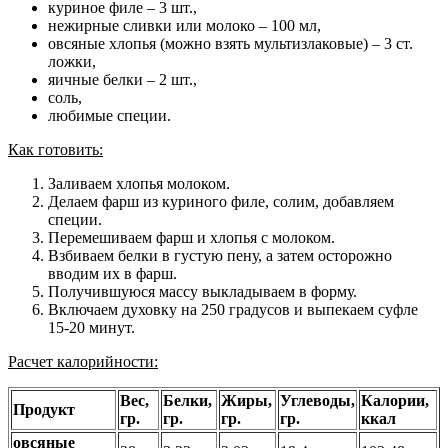
куриное филе – 3 шт.,
нежирные сливки или молоко – 100 мл,
овсяные хлопья (можно взять мультизлаковые) – 3 ст.
ложки,
яичные белки – 2 шт.,
соль,
любимые специи.
Как готовить:
Заливаем хлопья молоком.
Делаем фарш из куриного филе, солим, добавляем
специи.
Перемешиваем фарш и хлопья с молоком.
Взбиваем белки в густую пену, а затем осторожно
вводим их в фарш.
Получившуюся массу выкладываем в форму.
Включаем духовку на 250 градусов и выпекаем суфле
15-20 минут.
Расчет калорийности:
Вес,
Белки,
Жиры,
Углеводы,
Калории,
Продукт
гр.
гр.
гр.
гр.
ккал
овсяные