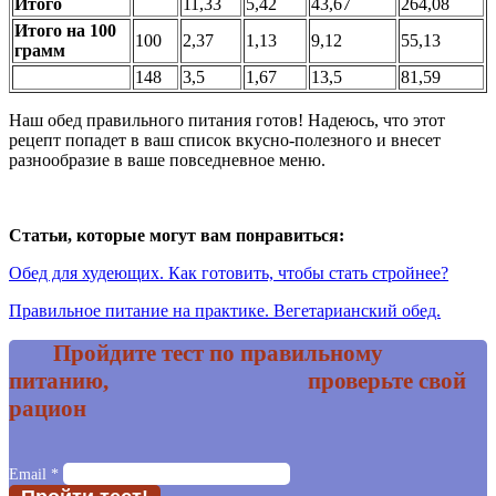
Итого
11,33
5,42
43,67
264,08
Итого на 100
100
2,37
1,13
9,12
55,13
грамм
148
3,5
1,67
13,5
81,59
Наш обед правильного питания готов! Надеюсь, что этот
рецепт попадет в ваш список вкусно-полезного и внесет
разнообразие в ваше повседневное меню.
Статьи, которые могут вам понравиться:
Обед для худеющих. Как готовить, чтобы стать стройнее?
Правильное питание на практике. Вегетарианский обед.
Пройдите тест по правильному
питанию, проверьте свой
рацион
Email
*