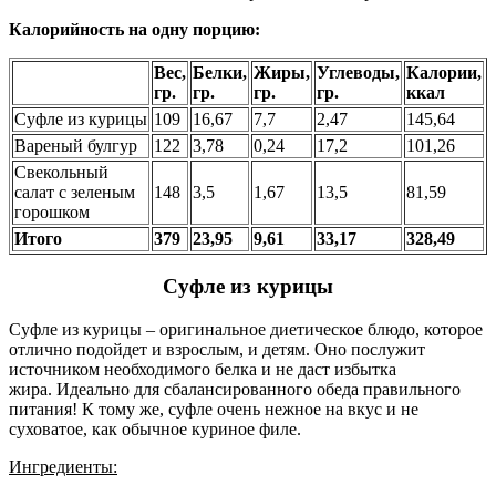
Калорийность на одну порцию:
Вес,
Белки,
Жиры,
Углеводы,
Калории,
гр.
гр.
гр.
гр.
ккал
Суфле из курицы
109
16,67
7,7
2,47
145,64
Вареный булгур
122
3,78
0,24
17,2
101,26
Свекольный
салат с зеленым
148
3,5
1,67
13,5
81,59
горошком
Итого
379
23,95
9,61
33,17
328,49
Суфле из курицы
Суфле из курицы – оригинальное диетическое блюдо, которое
отлично подойдет и взрослым, и детям. Оно послужит
источником необходимого белка и не даст избытка
жира. Идеально для сбалансированного обеда правильного
питания! К тому же, суфле очень нежное на вкус и не
суховатое, как обычное куриное филе.
Ингредиенты: