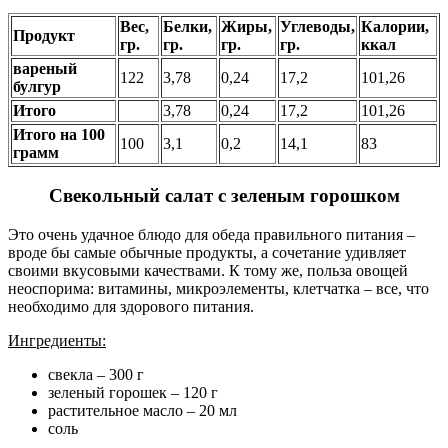
Вес,
Белки,
Жиры,
Углеводы,
Калории,
Продукт
гр.
гр.
гр.
гр.
ккал
вареный
122
3,78
0,24
17,2
101,26
булгур
Итого
3,78
0,24
17,2
101,26
Итого на 100
100
3,1
0,2
14,1
83
грамм
Свекольный салат с зеленым горошком
Это очень удачное блюдо для обеда правильного питания –
вроде бы самые обычные продукты, а сочетание удивляет
своими вкусовыми качествами. К тому же, польза овощей
неоспорима: витамины, микроэлементы, клетчатка – все, что
необходимо для здорового питания.
Ингредиенты:
свекла – 300 г
зеленый горошек – 120 г
растительное масло – 20 мл
соль