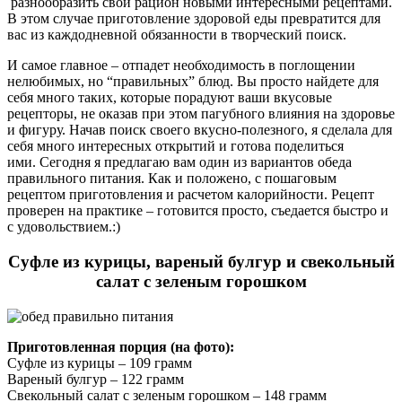
разнообразить свой рацион новыми интересными рецептами.
В этом случае приготовление здоровой еды превратится для
вас из каждодневной обязанности в творческий поиск.
И самое главное – отпадет необходимость в поглощении
нелюбимых, но “правильных” блюд. Вы просто найдете для
себя много таких, которые порадуют ваши вкусовые
рецепторы, не оказав при этом пагубного влияния на здоровье
и фигуру. Начав поиск своего вкусно-полезного, я сделала для
себя много интересных открытий и готова поделиться
ими. Сегодня я предлагаю вам один из вариантов обеда
правильного питания. Как и положено, с пошаговым
рецептом приготовления и расчетом калорийности. Рецепт
проверен на практике – готовится просто, съедается быстро и
с удовольствием.:)
Суфле из курицы, вареный булгур и свекольный
салат с зеленым горошком
Приготовленная порция (на фото):
Суфле из курицы – 109 грамм
Вареный булгур – 122 грамм
Свекольный салат с зеленым горошком – 148 грамм