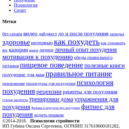
Психология
Спорт
Метки
видео
до и после похудения
без сахара
дайджест
зарядка
как похудеть
здоровье
интервью
как сохранить
личный опыт похудения
калории
личное
вес
книги
мотивация к похудению
обеды правильного
пищевое поведение
полезные книги
питания
правильное питание
похудение для мам
психология
приложение
процедуры для похудения
похудения
рецензии
рецепты для похудения
тренировки дома
упражнения для
статья эксперта
фитнес для
похудения
фильмы и передачи про похудение
похудения
ходить пешком
©2014-2018.
Психология стройности
ИП Губина Оксана Сергеевна, ОГРНИП 317619600181282,