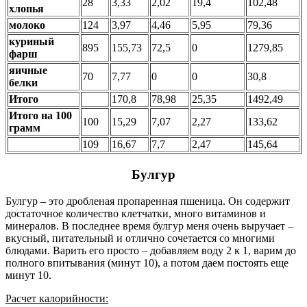
28
3,33
2,02
19,4
102,48
хлопья
молоко
124
3,97
4,46
5,95
79,36
куриный
895
155,73
72,5
0
1279,85
фарш
яичные
70
7,77
0
0
30,8
белки
Итого
170,8
78,98
25,35
1492,49
Итого на 100
100
15,29
7,07
2,27
133,62
грамм
109
16,67
7,7
2,47
145,64
Булгур
Булгур – это дробленая пропаренная пшеница. Он содержит
достаточное количество клетчатки, много витаминов и
минералов. В последнее время булгур меня очень выручает –
вкусный, питательный и отлично сочетается со многими
блюдами. Варить его просто – добавляем воду 2 к 1, варим до
полного впитывания (минут 10), а потом даем постоять еще
минут 10.
Расчет калорийности: