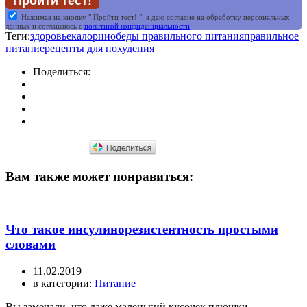
Нажимая на кнопку " Пройти тест! ", я даю согласие на обработку персональных
данных и соглашаюсь c
политикой конфиденциальности
Теги:
здоровье
калории
обеды правильного питания
правильное
питание
рецепты для похудения
Поделиться:
Вам также может понравиться:
Что такое инсулинорезистентность простыми
словами
11.02.2019
в категории:
Питание
Вы замечали, что даже маленький кусочек плюшки