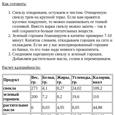
Как готовить:
Свеклу отвариваем, остужаем и чистим. Очищенную
свеклу трем на крупной терке. Если вам нравятся
кусочки покрупнее, то можно нашинковать ее тонкой
соломкой. Вместо варки свеклу можно запечь – так в
ней сохранится больше питательных веществ.
Зеленый горошек бланшируем в кипятке примерно 7-10
минут. Кипяток сливаем, откидываем горошек на сито и
охлаждаем. Если же у вас консервированный горошек
из банки, то его тоже надо немного прокипятить.
Соединяем нарезанную свеклу и зеленый горошек.
Добавляем растительное масло, солим и перемешиваем.
Расчет калорийности:
Вес,
Белки,
Жиры,
Углеводы,
Калории,
Продукт
гр.
гр.
гр.
гр.
ккал
свекла
273
4,1
0,27
24,02
109,2
зеленый
200
7,2
0,2
19,6
110
горошек
растительное
6
0,03
4,95
0,05
44,88
масло