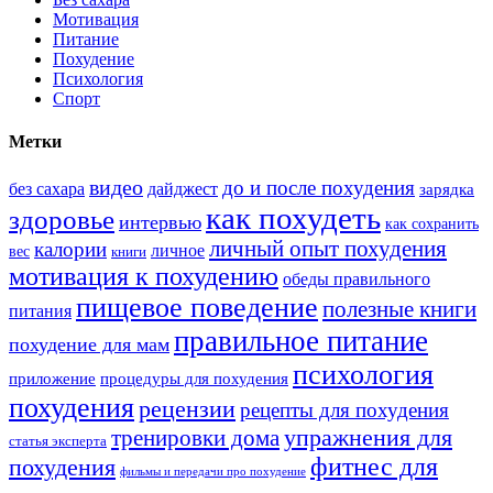
Мотивация
Питание
Похудение
Психология
Спорт
Метки
видео
до и после похудения
без сахара
дайджест
зарядка
как похудеть
здоровье
интервью
как сохранить
личный опыт похудения
калории
личное
вес
книги
мотивация к похудению
обеды правильного
пищевое поведение
полезные книги
питания
правильное питание
похудение для мам
психология
приложение
процедуры для похудения
похудения
рецензии
рецепты для похудения
тренировки дома
упражнения для
статья эксперта
фитнес для
похудения
фильмы и передачи про похудение