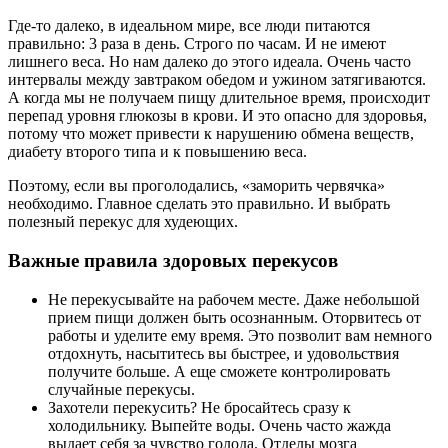
Где-то далеко, в идеальном мире, все люди питаются
правильно: 3 раза в день. Строго по часам. И не имеют
лишнего веса. Но нам далеко до этого идеала. Очень часто
интервалы между завтраком обедом и ужином затягиваются.
А когда мы не получаем пищу длительное время, происходит
перепад уровня глюкозы в крови. И это опасно для здоровья,
потому что может привести к нарушению обмена веществ,
диабету второго типа и к повышению веса.
Поэтому, если вы проголодались, «заморить червячка»
необходимо. Главное сделать это правильно. И выбрать
полезный перекус для худеющих.
Важные правила здоровых перекусов
Не перекусывайте на рабочем месте. Даже небольшой
прием пищи должен быть осознанным. Оторвитесь от
работы и уделите ему время. Это позволит вам немного
отдохнуть, насытитесь вы быстрее, и удовольствия
получите больше. А еще сможете контролировать
случайные перекусы.
Захотели перекусить? Не бросайтесь сразу к
холодильнику. Выпейте воды. Очень часто жажда
выдает себя за чувство голода. Отделы мозга