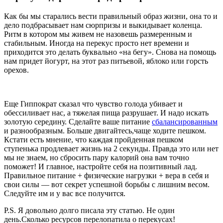
Как бы мы старались вести правильный образ жизни, она то и
дело подбрасывает нам сюрпризы и выкидывает коленца.
Ритм в котором мы живем не назовешь размеренным и
стабильным. Иногда на перекус просто нет времени и
приходится это делать буквально «на бегу». Снова на помощь
нам придет йогурт, на этот раз питьевой, яблоко или горсть
орехов.
Еще Гиппократ сказал что чувство голода убивает и
обессиливает нас, а тяжелая пища разрушает. И надо искать
золотую середину. Сделайте ваше питание
сбалансированным
и разнообразным. Больше двигайтесь,чаще ходите пешком.
Кстати есть мнение, что каждая пройденная пешком
ступенька продлевает жизнь на 2 секунды. Правда это или нет
мы не знаем, но сбросить пару калорий она вам точно
поможет! И главное, настройте себя на позитивный лад.
Правильное питание + физические нагрузки + вера в себя и
свои силы — вот секрет успешной борьбы с лишним весом.
Следуйте им и у вас все получится.
P.S. Я довольно долго писала эту статью. Не один
день.Сколько ресурсов перелопатила о перекусах!