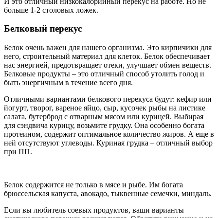
И это отличный низкокалорийный перекус на работе. Но не
больше 1-2 столовых ложек.
Белковый перекус
Белок очень важен для нашего организма. Это кирпичики для
него, строительный материал для клеток. Белок обеспечивает
нас энергией, предотвращает отеки, улучшает обмен веществ.
Белковые продукты – это отличный способ утолить голод и
быть энергичным в течение всего дня.
Отличными вариантами белкового перекуса будут: кефир или
йогурт, творог, вареное яйцо, сыр, кусочек рыбы на листике
салата, бутерброд с отварным мясом или курицей. Выбирая
для сэндвича курицу, возьмите грудку. Она особенно богата
протеином, содержит оптимальное количество жиров. А еще в
ней отсутствуют углеводы. Куриная грудка – отличный выбор
при ПП.
Белок содержится не только в мясе и рыбе. Им богата
брюссельская капуста, авокадо, тыквенные семечки, миндаль.
Если вы любитель соевых продуктов, ваши варианты