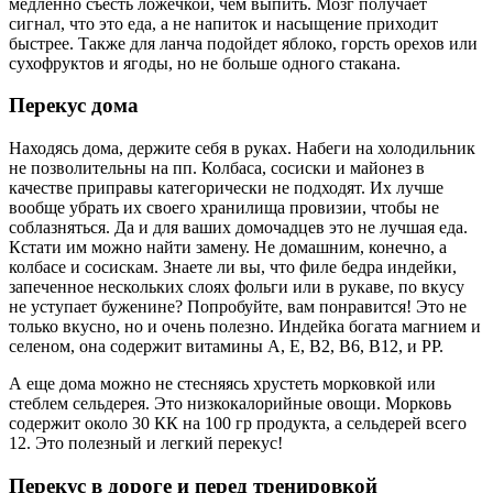
медленно съесть ложечкой, чем выпить. Мозг получает
сигнал, что это еда, а не напиток и насыщение приходит
быстрее. Также для ланча подойдет яблоко, горсть орехов или
сухофруктов и ягоды, но не больше одного стакана.
Перекус дома
Находясь дома, держите себя в руках. Набеги на холодильник
не позволительны на пп. Колбаса, сосиски и майонез в
качестве приправы категорически не подходят. Их лучше
вообще убрать их своего хранилища провизии, чтобы не
соблазняться. Да и для ваших домочадцев это не лучшая еда.
Кстати им можно найти замену. Не домашним, конечно, а
колбасе и сосискам. Знаете ли вы, что филе бедра индейки,
запеченное нескольких слоях фольги или в рукаве, по вкусу
не уступает буженине? Попробуйте, вам понравится! Это не
только вкусно, но и очень полезно. Индейка богата магнием и
селеном, она содержит витамины А, Е, В2, В6, В12, и РР.
А еще дома можно не стесняясь хрустеть морковкой или
стеблем сельдерея. Это низкокалорийные овощи. Морковь
содержит около 30 КК на 100 гр продукта, а сельдерей всего
12. Это полезный и легкий перекус!
Перекус в дороге и перед тренировкой