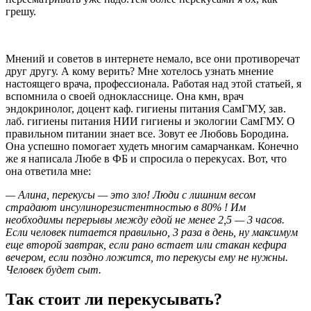
грешу.
Мнений и советов в интернете немало, все они противоречат
друг другу. А кому верить? Мне хотелось узнать мнение
настоящего врача, профессионала. Работая над этой статьей, я
вспомнила о своей однокласснице. Она кмн, врач
эндокринолог, доцент каф. гигиены питания СамГМУ, зав.
лаб. гигиены питания НИИ гигиены и экологии СамГМУ. О
правильном питании знает все. Зовут ее Любовь Бородина.
Она успешно помогает худеть многим самарчанкам. Конечно
же я написала Любе в ФБ и спросила о перекусах. Вот, что
она ответила мне:
— Алина, перекусы — это зло! Люди с лишним весом
страдают инсулинорезистентностью в 80% ! Им
необходимы перерывы между едой не менее 2,5 — 3 часов.
Если человек питается правильно, 3 раза в день, ну максимум
еще второй завтрак, если рано встает или стакан кефира
вечером, если поздно ложится, то перекусы ему не нужны.
Человек будет сыт.
Так стоит ли перекусывать?