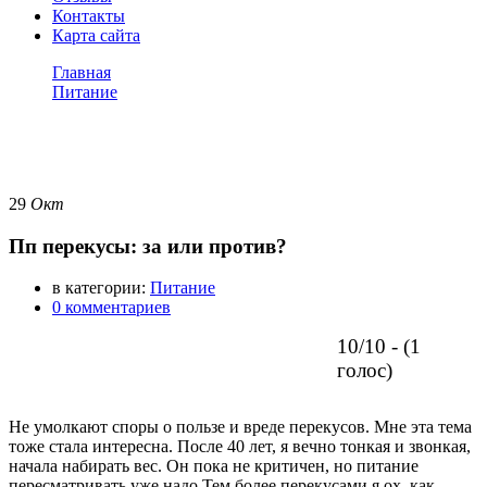
Контакты
Карта сайта
Главная
Питание
Пп перекусы: за или против?
Питание
29
Окт
Пп перекусы: за или против?
в категории:
Питание
0 комментариев
10/10 - (1
голос)
Не умолкают споры о пользе и вреде перекусов. Мне эта тема
тоже стала интересна. После 40 лет, я вечно тонкая и звонкая,
начала набирать вес. Он пока не критичен, но питание
пересматривать уже надо.Тем более перекусами я ох, как