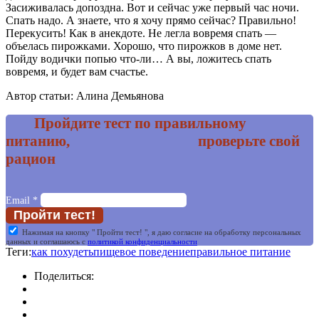
Засиживалась допоздна. Вот и сейчас уже первый час ночи.
Спать надо. А знаете, что я хочу прямо сейчас? Правильно!
Перекусить! Как в анекдоте. Не легла вовремя спать —
объелась пирожками. Хорошо, что пирожков в доме нет.
Пойду водички попью что-ли… А вы, ложитесь спать
вовремя, и будет вам счастье.
Автор статьи: Алина Демьянова
Пройдите тест по правильному
питанию, проверьте свой
рацион
Email
*
Нажимая на кнопку " Пройти тест! ", я даю согласие на обработку персональных
данных и соглашаюсь c
политикой конфиденциальности
Теги:
как похудеть
пищевое поведение
правильное питание
Поделиться: