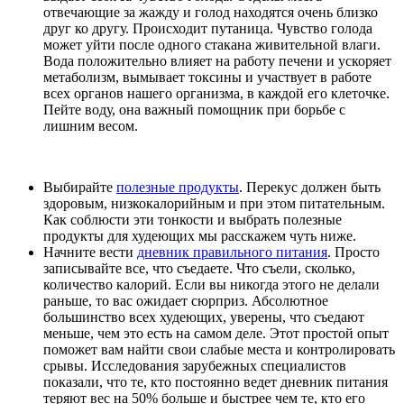
отвечающие за жажду и голод находятся очень близко
друг ко другу. Происходит путаница. Чувство голода
может уйти после одного стакана живительной влаги.
Вода положительно влияет на работу печени и ускоряет
метаболизм, вымывает токсины и участвует в работе
всех органов нашего организма, в каждой его клеточке.
Пейте воду, она важный помощник при борьбе с
лишним весом.
Выбирайте
полезные продукты
. Перекус должен быть
здоровым, низкокалорийным и при этом питательным.
Как соблюсти эти тонкости и выбрать полезные
продукты для худеющих мы расскажем чуть ниже.
Начните вести
дневник правильного питания
. Просто
записывайте все, что съедаете. Что съели, сколько,
количество калорий. Если вы никогда этого не делали
раньше, то вас ожидает сюрприз. Абсолютное
большинство всех худеющих, уверены, что съедают
меньше, чем это есть на самом деле. Этот простой опыт
поможет вам найти свои слабые места и контролировать
срывы. Исследования зарубежных специалистов
показали, что те, кто постоянно ведет дневник питания
теряют вес на 50% больше и быстрее чем те, кто его