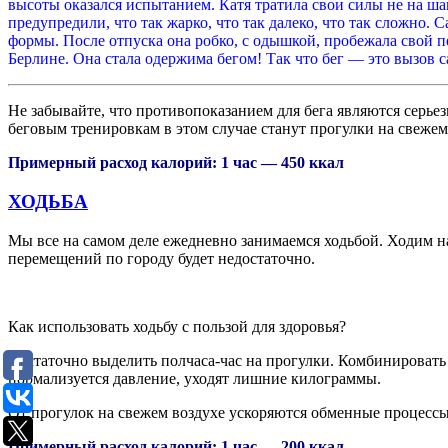
высоты оказался испытанием. Катя тратила свои силы не на ша
предупредили, что так жарко, что так далеко, что так сложно.
формы. После отпуска она робко, с одышкой, пробежала свой 
Берлине. Она стала одержима бегом! Так что бег — это вызов 
Не забывайте, что противопоказанием для бега являются серье
беговым тренировкам в этом случае станут прогулки на свежем
Примерный расход калорий: 1 час — 450 ккал
ХОДЬБА
Мы все на самом деле ежедневно занимаемся ходьбой. Ходим на
перемещений по городу будет недостаточно.
Как использовать ходьбу с пользой для здоровья?
Достаточно выделить полчаса-час на прогулки. Комбинировать 
нормализуется давление, уходят лишние килограммы.
От прогулок на свежем воздухе ускоряются обменные процессы
Примерный расход калорий: 1 час — 200 ккал