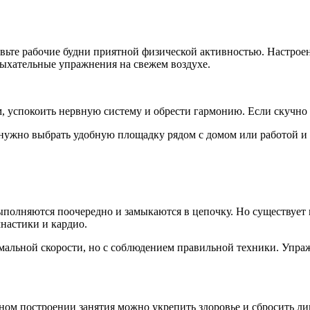
вьте рабочие будни приятной физической активностью. Настроен
дыхательные упражнения на свежем воздухе.
м, успокоить нервную систему и обрести гармонию. Если скучно
 нужно выбрать удобную площадку рядом с домом или работой и 
полняются поочередно и замыкаются в цепочку. Но существует 
мнастики и кардио.
мальной скорости, но с соблюдением правильной техники. Упра
тном построении занятия можно укрепить здоровье и сбросить ли