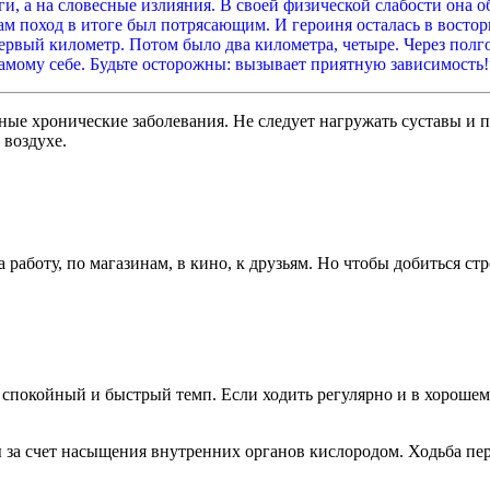
ги, а на словесные излияния. В своей физической слабости она 
 Сам поход в итоге был потрясающим. И героиня осталась в восто
первый километр. Потом было два километра, четыре. Через пол
самому себе. Будьте осторожны: вызывает приятную зависимость!
зные хронические заболевания. Не следует нагружать суставы и
 воздухе.
 работу, по магазинам, в кино, к друзьям. Но чтобы добиться с
спокойный и быстрый темп. Если ходить регулярно и в хорошем т
 за счет насыщения внутренних органов кислородом. Ходьба пер