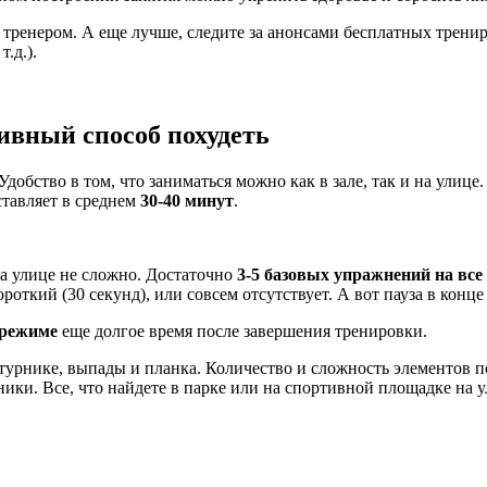
с тренером. А еще лучше, следите за анонсами бесплатных трени
.д.).
вный способ похудеть
обство в том, что заниматься можно как в зале, так и на улице
тавляет в среднем
30-40 минут
.
а улице не сложно. Достаточно
3-5 базовых упражнений на вс
ткий (30 секунд), или совсем отсутствует. А вот пауза в конце 
 режиме
еще долгое время после завершения тренировки.
 турнике, выпады и планка. Количество и сложность элементов п
ики. Все, что найдете в парке или на спортивной площадке на у